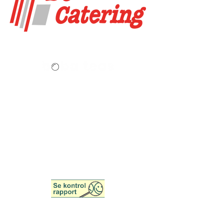
Bobateas.dk en del af
Senzasian Group
.
Edwin Rahrs Vej 75
8220 Brabrand
Danmark
E-mail:
Info@senzasian.dk
Tel:
+45 42 45 84 85