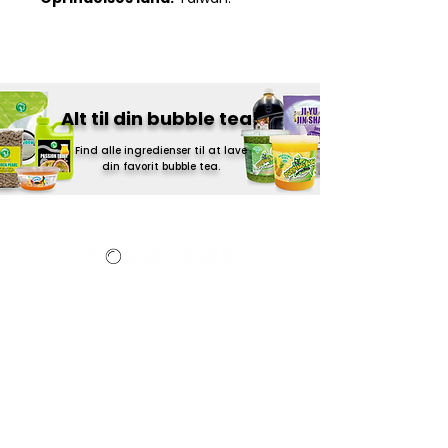
Alt til din bubble tea!
Find alle ingredienser til at lave
din
favorit bubble tea.
Bobateas.dk en del af
Senzasian Group
.
Edwin Rahrs Vej 75
8220 Brabrand
Danmark
E-mail:
Info@senzasian.dk