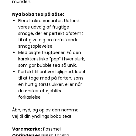
munden.
Nyd boba tea på dåse:
Flere lækre varianter: Udforsk
vores udvalg af frugtige
smage, der er perfekt afstemt
til at give dig en forfriskende
smagsoplevelse.
Med ægte frugtperler: Få den
karakteristiske "pop" i hver slurk,
som gør bubble tea så unik.
Perfekt til enhver lejlighed: Ideel
til at tage med på farten, som
en hurtig tørstslukker, eller når
du ønsker et øjebliks
forkælelse.
Åbn, nyd, og oplev den nemme
vej til din yndlings boba tea!
Varemærke:
Possmei.
Oprindelses land:
Taiwan.