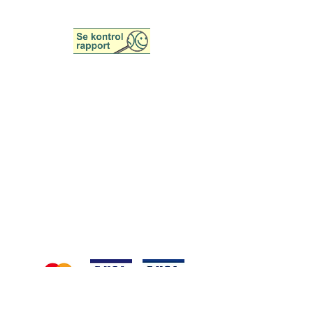
Tel:
+45 42 45 84 85
Åbningstider
Man - Fre:
9.00 - 15.00
Lør & Søn: Lukket
Helligdage: Lukket
Her kan du betale med