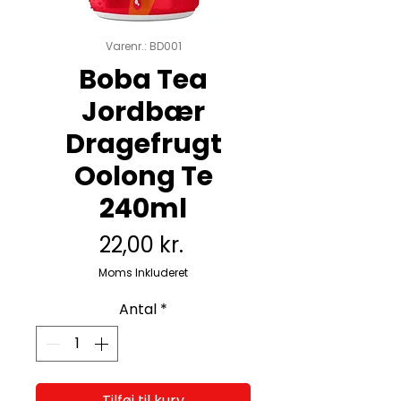
Varenr.: BD001
Boba Tea
Jordbær
Dragefrugt
Oolong Te
240ml
Pris
22,00 kr.
Moms Inkluderet
Antal
*
Tilføj til kurv