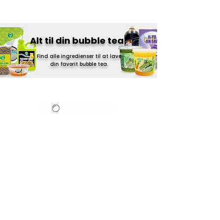
Alt til din bubble tea!
Find alle ingredienser til at lave
din
favorit bubble tea.
Bobateas.dk en del af
Senzasian Group
.
Edwin Rahrs Vej 75
8220 Brabrand
Danmark
E-mail:
Info@senzasian.dk
Tel:
+45 42 45 84 85