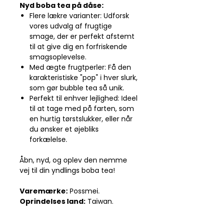
Nyd boba tea på dåse:
Flere lækre varianter: Udforsk
vores udvalg af frugtige
smage, der er perfekt afstemt
til at give dig en forfriskende
smagsoplevelse.
Med ægte frugtperler: Få den
karakteristiske "pop" i hver slurk,
som gør bubble tea så unik.
Perfekt til enhver lejlighed: Ideel
til at tage med på farten, som
en hurtig tørstslukker, eller når
du ønsker et øjebliks
forkælelse.
Åbn, nyd, og oplev den nemme
vej til din yndlings boba tea!
Varemærke:
Possmei.
Oprindelses land:
Taiwan.