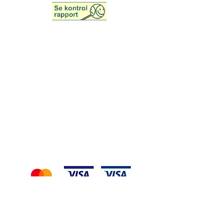
Åbningstider
Man - Fre:
9.00 - 15.00
Lør & Søn: Lukket
Helligdage: Lukket
Her kan du betale med